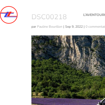
DSC00218
L’AVENTOUR
par
Pauline Bourillon
|
Sep 9, 2022
|
0 commentai