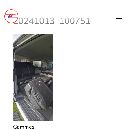
20241013_100751
Gammes