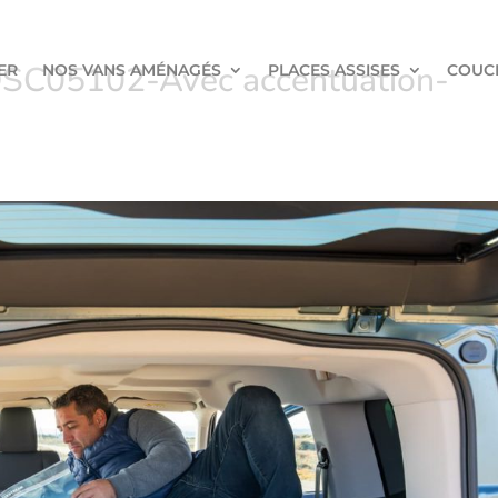
C05102-Avec accentuation-
ER
NOS VANS AMÉNAGÉS
PLACES ASSISES
COUC