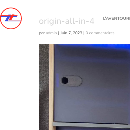
origin-all-in-4
L’AVENTOUR
par
admin
|
Juin 7, 2023
|
0 commentaires