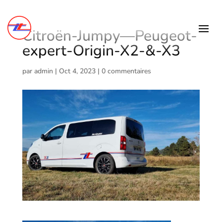
Citroën-Jumpy—Peugeot-
expert-Origin-X2-&-X3
par
admin
|
Oct 4, 2023
|
0 commentaires