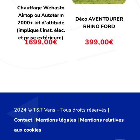
Chauffage Webasto
Airtop ou Autoterm
Déco AVENTOURER
2000+ kit d’altitude
RHINO FORD
(implique l’inst. élec.
et prise extérieure)
1699,00
€
399,00
€
2024 ©️ T&T Vans – Tous droits réservés |
Contact
|
Mentions légales
|
Mentions relatives
aux cookies