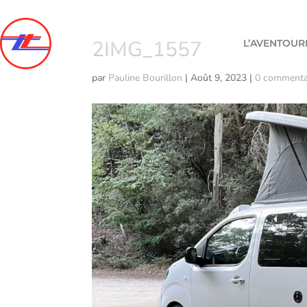
2IMG_1557
L’AVENTOUR
par
Pauline Bourillon
|
Août 9, 2023
|
0 commenta