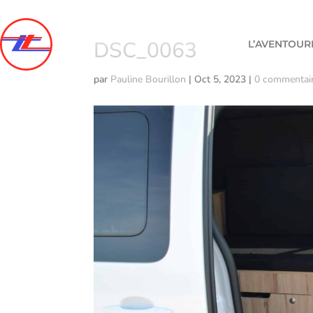
DSC_0063
L’AVENTOUR
par
Pauline Bourillon
|
Oct 5, 2023
|
0 commentai